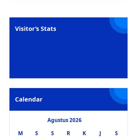
Visitor’s Stats
Calendar
Agustus 2026
M
S
S
R
K
J
S