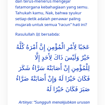
dan terus-menerus mengejar
fatamorgana kebahagiaan yang semu.
Tahukah kamu, Nak, bahwa syukur
setiap detik adalah penawar paling
mujarab untuk semua “racun” hati ini?
Rasulullah ﷺ bersabda:
عَجَبًا لِأَمْرِ الْمُؤْمِنِ إِنَّ أَمْرَهُ كُلَّهُ
خَيْرٌ وَلَيْسَ ذَاكَ لِأَحَدٍ إِلَّا
لِلْمُؤْمِنِ إِنْ أَصَابَتْهُ سَرَّاءُ شَكَرَ
فَكَانَ خَيْرًا لَهُ وَإِنْ أَصَابَتْهُ ضَرَّاءُ
صَبَرَ فَكَانَ خَيْرًا لَهُ
Artinya: “Sungguh menakjubkan urusan