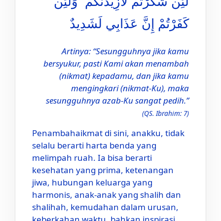
لَئِن شَكَرْتُمْ لَأَزِيدَنَّكُمْ ۖ وَلَئِن
كَفَرْتُمْ إِنَّ عَذَابِي لَشَدِيدٌ
Artinya: “Sesungguhnya jika kamu
bersyukur, pasti Kami akan menambah
(nikmat) kepadamu, dan jika kamu
mengingkari (nikmat-Ku), maka
sesungguhnya azab-Ku sangat pedih.”
(QS. Ibrahim: 7)
Penambahaikmat di sini, anakku, tidak
selalu berarti harta benda yang
melimpah ruah. Ia bisa berarti
kesehatan yang prima, ketenangan
jiwa, hubungan keluarga yang
harmonis, anak-anak yang shalih dan
shalihah, kemudahan dalam urusan,
keberkahan waktu, bahkan inspirasi