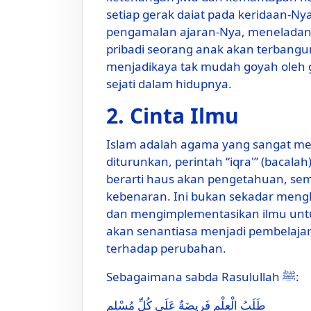
setiap gerak daiat pada keridaan-Nya. Cinta 
pengamalan ajaran-Nya, meneladani 
pribadi seorang anak akan terbangun 
menjadikaya tak mudah goyah oleh
sejati dalam hidupnya.
2. Cinta Ilmu
Islam adalah agama yang sangat me
diturunkan, perintah “iqra'” (bacala
berarti haus akan pengetahuan, sem
kebenaran. Ini bukan sekadar meng
dan mengimplementasikan ilmu untuk
akan senantiasa menjadi pembelajar s
terhadap perubahan.
Sebagaimana sabda Rasulullah ﷺ:
طَلَبُ الْعِلْمِ فَرِيضَةٌ عَلَى كُلِّ مُسْلِمٍ