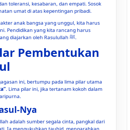
dan toleransi, kesabaran, dan empati. Sosok
tan umat di atas kepentingan pribadi.
akter anak bangsa yang unggul, kita harus
ini. Pendidikan yang kita rancang harus
mampu meneladankailai-nilai cinta yang diajarkan oleh Rasulullah ﷺ.
Pilar Pembentukan
ul
agasan ini, bertumpu pada lima pilar utama
ta”
. Lima pilar ini, jika tertanam kokoh dalam
aripurna.
Rasul-Nya
llah adalah sumber segala cinta, pangkal dari
ati. Ia mengukuhkan tauhid, mengarahkan