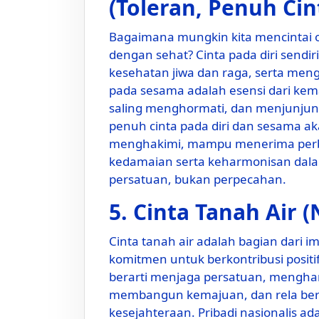
(Toleran, Penuh Cin
Bagaimana mungkin kita mencintai oran
dengan sehat? Cinta pada diri send
kesehatan jiwa dan raga, serta men
pada sesama adalah esensi dari kema
saling menghormati, dan menjunjung t
penuh cinta pada diri dan sesama ak
menghakimi, mampu menerima perbe
kedamaian serta keharmonisan dal
persatuan, bukan perpecahan.
5. Cinta Tanah Air (
Cinta tanah air adalah bagian dari i
komitmen untuk berkontribusi positi
berarti menjaga persatuan, mengha
membangun kemajuan, dan rela berk
kesejahteraan. Pribadi nasionalis 