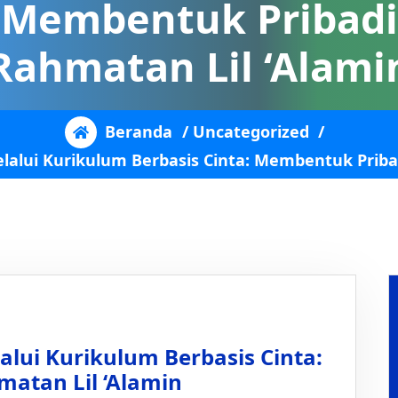
Membentuk Pribadi
Rahmatan Lil ‘Alami
Beranda
/
Uncategorized
/
alui Kurikulum Berbasis Cinta: Membentuk Priba
lui Kurikulum Berbasis Cinta:
atan Lil ‘Alamin