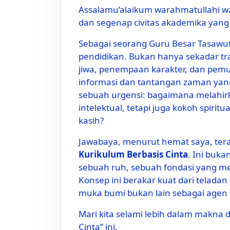
Assalamu’alaikum warahmatullahi w
dan segenap civitas akademika yang 
Sebagai seorang Guru Besar Tasawuf,
pendidikan. Bukan hanya sekadar tr
jiwa, penempaan karakter, dan pemu
informasi dan tantangan zaman yang
sebuah urgensi: bagaimana melahirk
intelektual, tetapi juga kokoh spirit
kasih?
Jawabaya, menurut hemat saya, te
Kurikulum Berbasis Cinta
. Ini buk
sebuah ruh, sebuah fondasi yang mes
Konsep ini berakar kuat dari teladan agung N
muka bumi bukan lain sebagai agen 
Mari kita selami lebih dalam makna 
Cinta” ini.