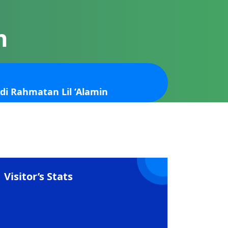
n
di Rahmatan Lil ‘Alamin
Visitor’s Stats