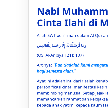
Nabi Muhamma
Cinta Ilahi di
Allah SWT berfirman dalam Al-Qur’an
وَمَا أَرْسَلْنَاكَ إِلَّا رَحْمَةً لِلْعَالَمِينَ
(QS. Al-Anbiya’ [21]: 107)
Artinya:
“Dan tiadalah Kami mengutu
bagi semesta alam.”
Ayat ini adalah inti dari risalah kenabian Muha
personifikasi cinta, manifestasi kas
membimbing manusia. Setiap jejak l
memancarkan rahmat dan kebijaksan
kepada anak yatim, kepada kaum fak