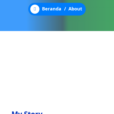
Beranda
/
About
About Steven Bell