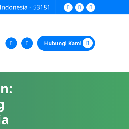
Indonesia - 53181
Hubungi Kami
n:
g
ia