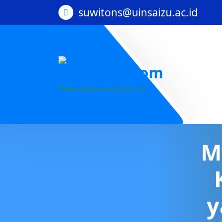
suwitons@uinsaizu.ac.id
Pesan Damai untuk Dunia
M
y