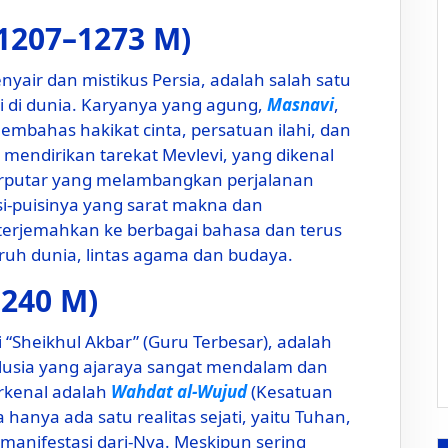
(1207–1273 M)
yair dan mistikus Persia, adalah salah satu
tai di dunia. Karyanya yang agung,
Masnavi
,
embahas hakikat cinta, persatuan ilahi, dan
mendirikan tarekat Mevlevi, yang dikenal
 berputar yang melambangkan perjalanan
isi-puisinya yang sarat makna dan
diterjemahkan ke berbagai bahasa dan terus
ruh dunia, lintas agama dan budaya.
1240 M)
i “Sheikhul Akbar” (Guru Terbesar), adalah
dalusia yang ajaraya sangat mendalam dan
rkenal adalah
Wahdat al-Wujud
(Kesatuan
anya ada satu realitas sejati, yaitu Tuhan,
 manifestasi dari-Nya. Meskipun sering