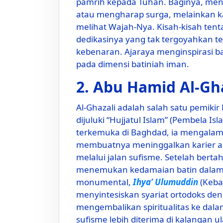
pamrih kepada Tuhan. Baginya, me
atau mengharap surga, melainkan ka
melihat Wajah-Nya. Kisah-kisah ten
dedikasinya yang tak tergoyahkan t
kebenaran. Ajaraya menginspirasi ba
pada dimensi batiniah iman.
2. Abu Hamid Al-Gha
Al-Ghazali adalah salah satu pemiki
dijuluki “Hujjatul Islam” (Pembela Is
terkemuka di Baghdad, ia mengalami 
membuatnya meninggalkan karier a
melalui jalan sufisme. Setelah ber
menemukan kedamaian batin dalam 
monumental,
Ihya’ Ulumuddin
(Keba
menyintesiskan syariat ortodoks de
mengembalikan spiritualitas ke dal
sufisme lebih diterima di kalangan u