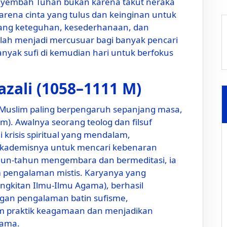
nyembah Tuhan bukan karena takut neraka
rena cinta yang tulus dan keinginan untuk
tang keteguhan, kesederhanaan, dan
elah menjadi mercusuar bagi banyak pencari
nyak sufi di kemudian hari untuk berfokus
zali (1058–1111 M)
r Muslim paling berpengaruh sepanjang masa,
lam). Awalnya seorang teolog dan filsuf
krisis spiritual yang mendalam,
kademisnya untuk mencari kebenaran
tahun-tahun mengembara dan bermeditasi, ia
pengalaman mistis. Karyanya yang
ngkitan Ilmu-Ilmu Agama), berhasil
ngan pengalaman batin sufisme,
am praktik keagamaan dan menjadikan
lama.