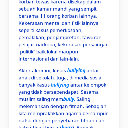
korban tewas karena disekap dalam
sebuah kamar mandi yang sempit
bersama 11 orang korban lainnya.
Kekerasan mental dan fisik lainnya
seperti kasus pemerkosaan,
pemalakan, penjampretan, tawuran
pelajar, narkoba, kekerasan persaingan
“politik” baik lokal maupun
internasional dan lain-lain.
Akhir-akhir ini, kasus
bullying
antar
anak di sekolah. Juga, di media sosial
banyak kasus
bullying
antar kelompok
yang tidak bersependapat. Sesama
muslim saling mem
bully.
Saling
melemahkan dengan fitnah. Sebagian
kita mempraktikkan agama bercampur
nafsu dengan penyebaran fitnah dan
kabar tidak benar (
hoax
). Banyak