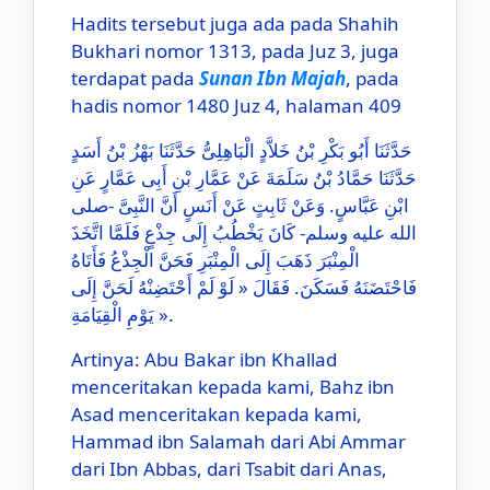
Hadits tersebut juga ada pada Shahih
Bukhari nomor 1313, pada Juz 3, juga
terdapat pada
Sunan Ibn Majah
, pada
hadis nomor 1480 Juz 4, halaman 409
حَدَّثَنَا أَبُو بَكْرِ بْنُ خَلاَّدٍ الْبَاهِلِىُّ حَدَّثَنَا بَهْزُ بْنُ أَسَدٍ
حَدَّثَنَا حَمَّادُ بْنُ سَلَمَةَ عَنْ عَمَّارِ بْنِ أَبِى عَمَّارٍ عَنِ
ابْنِ عَبَّاسٍ. وَعَنْ ثَابِتٍ عَنْ أَنَسٍ أَنَّ النَّبِىَّ -صلى
الله عليه وسلم- كَانَ يَخْطُبُ إِلَى جِذْعٍ فَلَمَّا اتَّخَذَ
الْمِنْبَرَ ذَهَبَ إِلَى الْمِنْبَرِ فَحَنَّ الْجِذْعُ فَأَتَاهُ
فَاحْتَضَنَهُ فَسَكَنَ. فَقَالَ « لَوْ لَمْ أَحْتَضِنْهُ لَحَنَّ إِلَى
يَوْمِ الْقِيَامَةِ ».
Artinya: Abu Bakar ibn Khallad
menceritakan kepada kami, Bahz ibn
Asad menceritakan kepada kami,
Hammad ibn Salamah dari Abi Ammar
dari Ibn Abbas, dari Tsabit dari Anas,