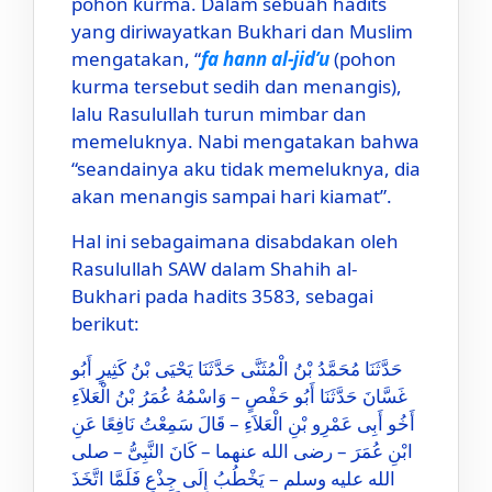
pohon kurma. Dalam sebuah hadits
yang diriwayatkan Bukhari dan Muslim
mengatakan, “
fa hann al-jid’u
(pohon
kurma tersebut sedih dan menangis),
lalu Rasulullah turun mimbar dan
memeluknya. Nabi mengatakan bahwa
“seandainya aku tidak memeluknya, dia
akan menangis sampai hari kiamat”.
Hal ini sebagaimana disabdakan oleh
Rasulullah SAW dalam Shahih al-
Bukhari pada hadits 3583, sebagai
berikut:
حَدَّثَنَا مُحَمَّدُ بْنُ الْمُثَنَّى حَدَّثَنَا يَحْيَى بْنُ كَثِيرٍ أَبُو
غَسَّانَ حَدَّثَنَا أَبُو حَفْصٍ – وَاسْمُهُ عُمَرُ بْنُ الْعَلاَءِ
أَخُو أَبِى عَمْرِو بْنِ الْعَلاَءِ – قَالَ سَمِعْتُ نَافِعًا عَنِ
ابْنِ عُمَرَ – رضى الله عنهما – كَانَ النَّبِىُّ – صلى
الله عليه وسلم – يَخْطُبُ إِلَى جِذْعٍ فَلَمَّا اتَّخَذَ