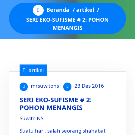
Beranda
/
artikel
/
SERI EKO-SUFISME # 2: POHON
MENANGIS
artikel
mrsuwitons
23 Des 2016
SERI EKO-SUFISME # 2:
POHON MENANGIS
Suwito NS
Suatu hari, salah seorang shahabat