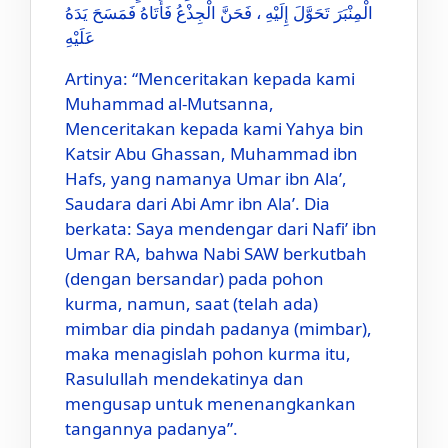
الْمِنْبَرَ تَحَوَّلَ إِلَيْهِ ، فَحَنَّ الْجِذْعُ فَأَتَاهُ فَمَسَحَ يَدَهُ
عَلَيْهِ
Artinya: “Menceritakan kepada kami
Muhammad al-Mutsanna,
Menceritakan kepada kami Yahya bin
Katsir Abu Ghassan, Muhammad ibn
Hafs, yang namanya Umar ibn Ala’,
Saudara dari Abi Amr ibn Ala’. Dia
berkata: Saya mendengar dari Nafi’ ibn
Umar RA, bahwa Nabi SAW berkutbah
(dengan bersandar) pada pohon
kurma, namun, saat (telah ada)
mimbar dia pindah padanya (mimbar),
maka menagislah pohon kurma itu,
Rasulullah mendekatinya dan
mengusap untuk menenangkankan
tangannya padanya”.