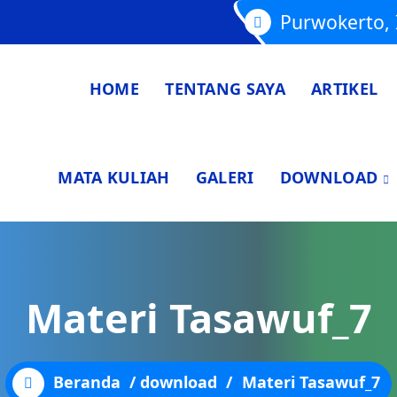
Purwokerto, 
HOME
TENTANG SAYA
ARTIKEL
MATA KULIAH
GALERI
DOWNLOAD
Materi Tasawuf_7
Beranda
/
download
/
Materi Tasawuf_7