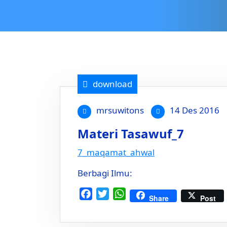
download
mrsuwitons
14 Des 2016
Materi Tasawuf_7
7_maqamat_ahwal
Berbagi Ilmu:
Facebook
Twitter
WhatsApp
Share
Post