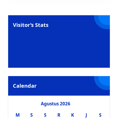
Visitor’s Stats
Calendar
Agustus 2026
M
S
S
R
K
J
S