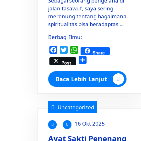
Sebagai seorang pengelana di
jalan tasawuf, saya sering
merenung tentang bagaimana
spiritualitas bisa beradaptasi…
Berbagi Ilmu:
Facebook
Twitter
WhatsApp
Share
Share
Post
Baca Lebih Lanjut
Uncategorized
16 Okt 2025
Ayat Sakti Penenang