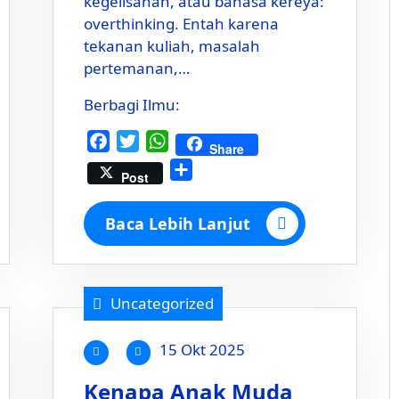
kegelisahan, atau bahasa kereya:
overthinking. Entah karena
tekanan kuliah, masalah
pertemanan,…
Berbagi Ilmu:
Facebook
Twitter
WhatsApp
Share
Share
Post
Baca Lebih Lanjut
Uncategorized
15 Okt 2025
Kenapa Anak Muda