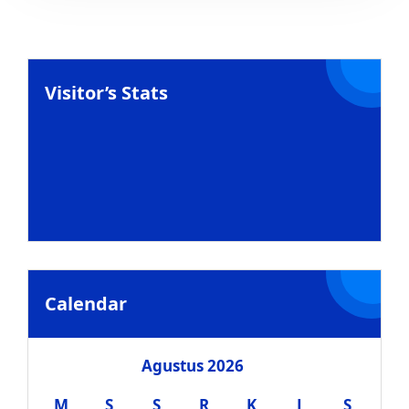
Visitor’s Stats
Calendar
Agustus 2026
M
S
S
R
K
J
S